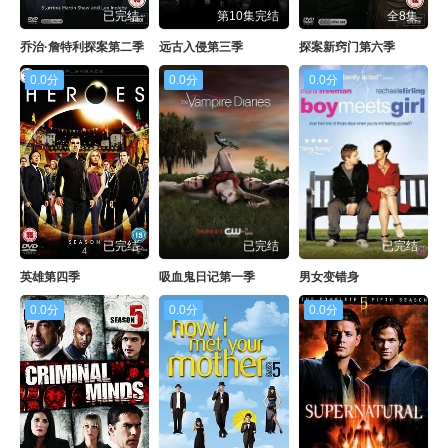
已完结
第10集完结
全8集
乔治·詹特利探案第二季
远古入侵第三季
探案新窍门第六季
0.0分
0.0分
0.0分
已完结
已完结
已完结
英雄第四季
吸血鬼日记第一季
男女变错身
0.0分
0.0分
0.0分