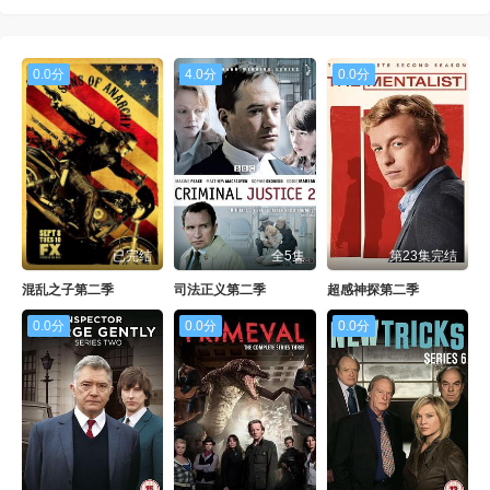
0.0分
4.0分
0.0分
已完结
全5集
第23集完结
混乱之子第二季
司法正义第二季
超感神探第二季
0.0分
0.0分
0.0分