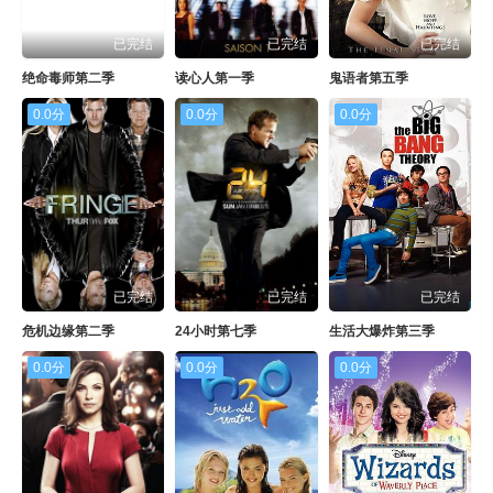
已完结
已完结
已完结
绝命毒师第二季
读心人第一季
鬼语者第五季
0.0分
0.0分
0.0分
已完结
已完结
已完结
危机边缘第二季
24小时第七季
生活大爆炸第三季
0.0分
0.0分
0.0分