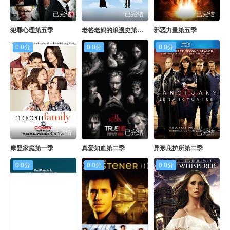
已完结
已完结
已完结
犯罪心理第五季
老爸老妈的浪漫史第五季
邪恶力量第五季
0.0分
0.0分
0.0分
已完结
已完结
已完结
摩登家庭第一季
真爱如血第二季
异形庇护所第二季
0.0分
0.0分
0.0分