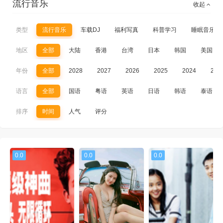
流行音乐
收起
类型
流行音乐
车载DJ
福利写真
科普学习
睡眠音乐
地区
全部
大陆
香港
台湾
日本
韩国
美国
年份
全部
2028
2027
2026
2025
2024
202
语言
全部
国语
粤语
英语
日语
韩语
泰语
排序
时间
人气
评分
0.0
0.0
0.0