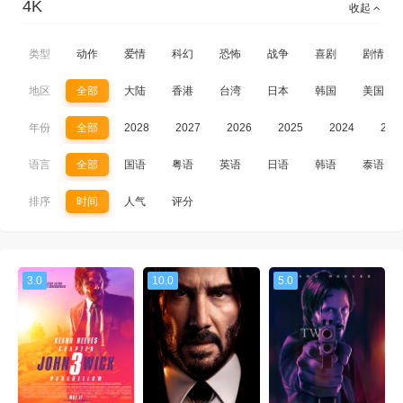
4K
收起
类型
动作
爱情
科幻
恐怖
战争
喜剧
剧情
地区
全部
大陆
香港
台湾
日本
韩国
美国
年份
全部
2028
2027
2026
2025
2024
202
语言
全部
国语
粤语
英语
日语
韩语
泰语
排序
时间
人气
评分
3.0
10.0
5.0