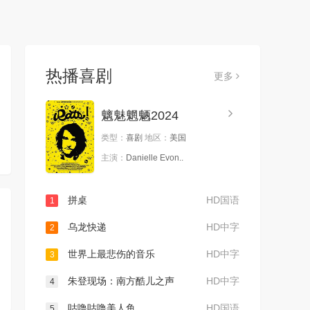
热播喜剧
更多
魑魅魍魉2024
类型：
喜剧
地区：
美国
主演：
Danielle Evon..
拼桌
HD国语
1
乌龙快递
HD中字
2
世界上最悲伤的音乐
HD中字
3
朱登现场：南方酷儿之声
HD中字
4
咕噜咕噜美人鱼
HD国语
5