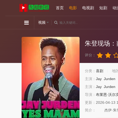
首页
电影
电视剧
短剧
动
视频
朱登现场：
评分：
分类：
喜剧
地
主演：
Jay
Jurden
主演：
Jay
Jurden
导演：
布莱恩·沃尔
更新：
2026-04-13 
简介：
杰伊·朱登