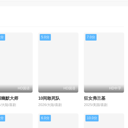
0分
5.0分
7.0分
HD国语
HD国语
HD中字
假幽默大师
10间敢死队
狂女弗兰基
4/大陆/喜剧
2026/大陆/喜剧
2025/美国/喜剧
0分
6.0分
10.0分