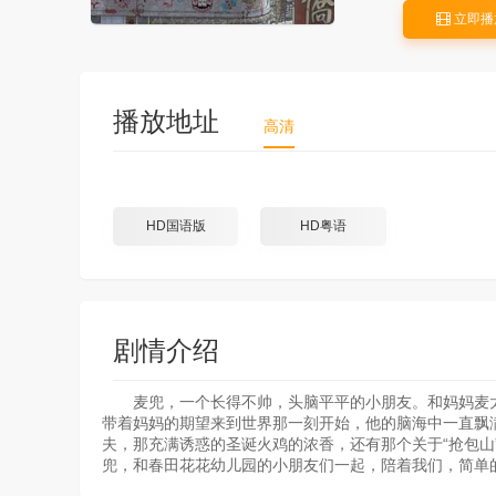
立即播
播放地址
高清
HD国语版
HD粤语
剧情介绍
麦兜，一个长得不帅，头脑平平的小朋友。和妈妈麦太
带着妈妈的期望来到世界那一刻开始，他的脑海中一直飘
夫，那充满诱惑的圣诞火鸡的浓香，还有那个关于“抢包山
兜，和春田花花幼儿园的小朋友们一起，陪着我们，简单