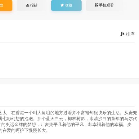
放
报错
收藏
手机观看
排序
太，在香港一个叫大角咀的地方过着并不富裕却很快乐的生活。从麦兜
满七彩幻想的泡泡。那个蓝天白云，椰林树影，水清沙白的童年的马尔代
”的奥运金牌的梦想，让麦兜平凡着他的平凡，却幸福着他的幸福。麦
的在爱的呵护下慢慢长大。