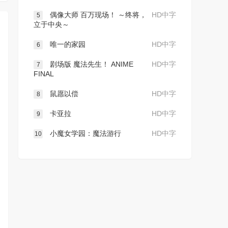
偶像大师 百万现场！ ～终将，
HD中字
5
立于中央～
唯一的家园
HD中字
6
剧场版 魔法先生！ ANIME
HD中字
7
FINAL
鼠愿以偿
HD中字
8
卡亚拉
HD中字
9
小魔女学园：魔法游行
HD中字
10