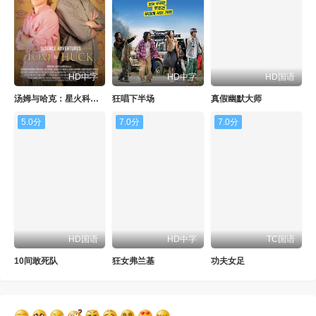
HD中字
HD中字
HD国语
汤姆与哈克：星火科学历险记
狂唱下半场
真假幽默大师
5.0分
7.0分
7.0分
HD国语
HD中字
TC国语
10间敢死队
狂女弗兰基
功夫女足