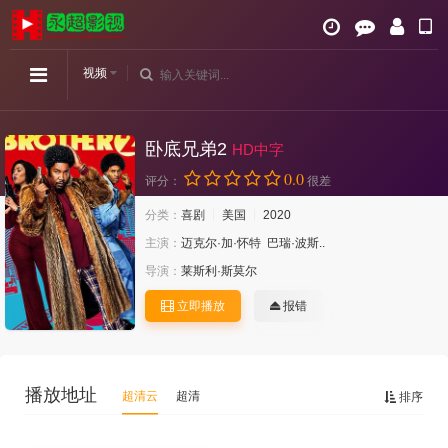
视频
卧底兄弟2
HD中字
0.0
评分：
很差
分类：
喜剧
美国
2020
主演：
迈克尔·加·怀特
巴瑞·波斯..
导演：
莱斯利·斯莫尔
立即播放
报错
播放地址
超清云
超清
排序