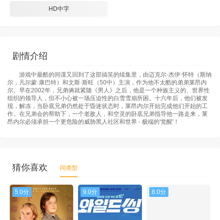
HD中字
剧情介绍
游戏中最酷的间谍又回到了这部搞笑的续集里，由迈克尔·杰伊·怀特（斯纳
尔，凡尔蒙·康巴特）和文斯·斯旺（50中）主演，作为他不太酷的弟弟莱昂内
尔。早在2002年，兄弟俩就紧随《男人》之后，他是一个种族主义的、世界性
组织的领导人，但不小心被一场压迫性的白雪雪崩所困。十六年后，他们被发
现，解冻，当卧底兄弟仍然处于昏迷状态时，莱昂内尔开始完成他们开始的工
作。在兄弟会的帮助下，一个老敌人，和空灵的卧底兄弟指导他一路走来，莱
昂内尔必须承担一个更危险的威胁黑人社区和世界 - 极端的'觉醒'！
猜你喜欢
同类型
5.0分
9.0分
8.0分