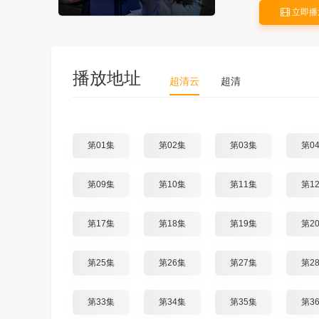
立即播
播放地址
超清云
超清
第01集
第02集
第03集
第0
第09集
第10集
第11集
第1
第17集
第18集
第19集
第2
第25集
第26集
第27集
第2
第33集
第34集
第35集
第3