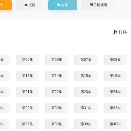
放
报错
收藏
手机观看
排序
4集
第05集
第06集
第07集
第08集
2集
第13集
第14集
第15集
第16集
0集
第21集
第22集
第23集
第24集
8集
第29集
第30集
第31集
第32集
6集
第37集
第38集
第39集
第40集