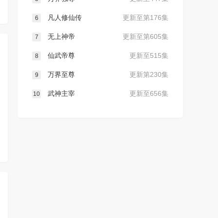
凡人修仙传
更新至第176集
6
无上神帝
更新至第605集
7
仙武帝尊
更新至515集
8
万界至尊
更新第230集
9
武神主宰
更新至656集
10