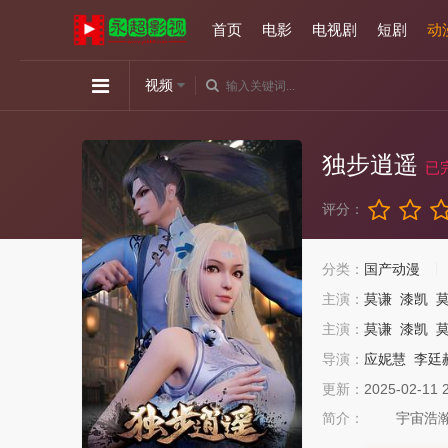
首页
电影
电视剧
短剧
动
视频
独步逍遥
已
评分：
分类：
国产动漫
主演：
莫谦
漆凯
主演：
莫谦
漆凯
导演：
应妮慧
李廷
更新：
2025-02-11 
简介：
宇宙浩瀚，