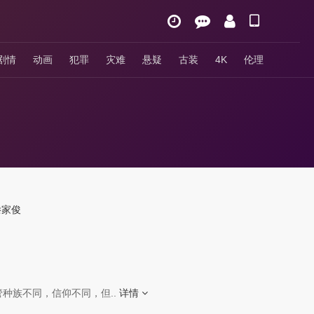
剧情
动画
犯罪
灾难
悬疑
古装
4K
伦理
滕家俊
族不同，信仰不同，但..
详情